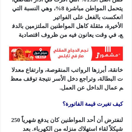
يتحمل المواطن مباشرة 8%، وهي النسبة التي
انعكست بالفعل على الفواتير
الأخيرة،
مثقلة
كاهل
المواطنين
الملتزمين
بالدف
ع،
في
وقت
يعانون
فيه
من
ظروف
اقتصادية
خانقة،
أبرزها
الرواتب
المنقوصة،
وارتفاع
معدلا
ت
البطالة،
وتراجع
دخل
الأسر
نتيجة
توقف
معظ
م
عمال
الداخل
عن
العمل.
كيف تغيرت قيمة الفاتورة؟
لنفترض أن أحد المواطنين كان يدفع شهرياً 250
شيكلاً لقاء استهلاك منزله من الكهرباء. بعد