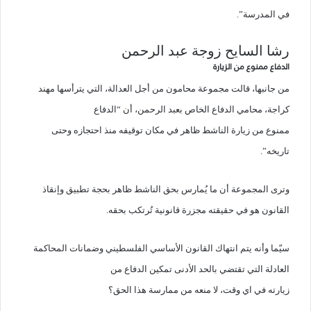
في المدرسة”.
رشا السايح زوجة عبد الرحمن
الدفاع ممنوع من الزيارة
من جانبها، قالت مجموعة محامون من أجل العدالة، التي يترأسها مهند
كراجة، محامي الدفاع الخاص بعبد الرحمن، أن “الدفاع
ممنوع من زيارة الناشط ظاهر في مكان توقيفه منذ احتجازه وحتى
تاريخه”.
وترى المجموعة أن ما يُمارس بحق الناشط ظاهر بحجة تطبيق وإنقاذ
القانون هو في حقيقته مجزرة قانونية تُرتكب بحقه.
سيّما وأنه يتم انتهاك القانون الأساسي الفلسطيني وضمانات المحاكمة
العادلة التي تقتضي بالحد الأدنى تمكين الدفاع من
زيارته في اي وقت، لا منعه من ممارسة هذا الحق؟