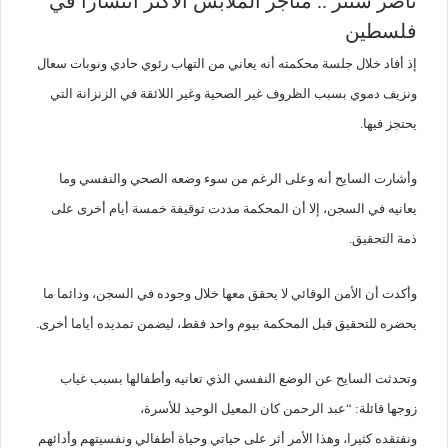
ناصر سنتر .. متاجر الملابس الأكثر انتشارا في
فلسطين
إذ أفاد خلال جلسة محكمته أنه يعاني من التهاب رئوي حادي ونوبات سعال
ونزيف دموي بسبب الظروف غير الصحية وغير اللائقة في الزنزانة التي
يحتجز فيها.
وأشارت السايح أنه وعلى الرغم من سوء وضعه الصحي والنفسي وما
يعانيه في السجن، إلا أن المحكمة مددت توقيفة خمسة أيام أخرى على
ذمة التحقيق.
وأكدت أن الأمن الوقائي لا يحقق معها خلال وجوده في السجن، ودائما ما
يحضره للتحقيق قبل المحكمة بيوم واحد فقط، ليضمن تمديده أياما أخرى.
وتحدثت السايح عن الوضع النفسي الذي تعانيه وأطفالها بسبب غياب
زوجها قائلة: “عبد الرحمن كان المعيل الوحيد للأسرة،
ونفتقده كثيرا، وهذا الأمر أثر على حياتي وحياة أطفالي ونفسيتهم وأدائهم