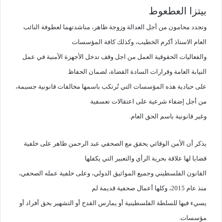
بيتزا العطعوط
وتجدد محامون من أجل العدالة وزوجة ظاهر، مناشدتهما لعطوفة النائب
العام الاستاذ أكرم الخطيب، وكذلك كافة المؤسسات
والفعاليات الحقوقية العمل من اجل وقف تدخل الأجهزة الأمنية في عمل
النيابة العامة وقرارات السادة القضاة، لضمان الحفاظ
على حيادية هذه المؤسسات التي تُرتكب باسمها مخالفات قانونية جسيمة،
من أجل إضفاء شرعية على اعتقالات تعسفية
وغير قانونية باسم الحق العام.
يذكر أن الأمن الوقائي يحقق مع الصحفي عبد الرحمن ظاهر على خلفية
قضايا لها علاقة بحرية الرأي والتعبير التي يكفلها
القانون الفلسطيني وجميع المواثيق الدولي
، وعلى خلفية عمله الصحفي،
منذ عام 2015، وكلها أعمال صحفية قديمة لم
يسيء فيها للسلطة الفلسطينية أو يمارس القدح أو التشهير بحق أفراد أو
مؤسسات.