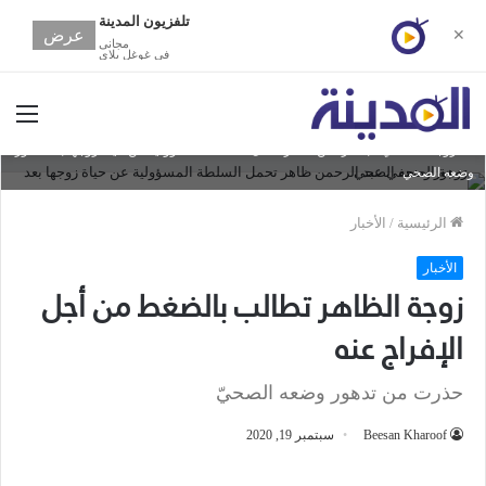
تلفزيون المدينة
عرض
✕
مجانى
في غوغل بلاي
الق
زوجة الصحفي عبد الرحمن ظاهر تحمل السلطة المسؤولية عن حياة زوجها بعد تدهور
وضعه الصحي
الرئيسية
/
الأخبار
الأخبار
زوجة الظاهر تطالب بالضغط من أجل
الإفراج عنه
حذرت من تدهور وضعه الصحيّ
Beesan Kharoof
سبتمبر 19, 2020