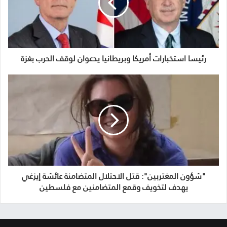
رئيسا استخبارات أمريكا وبريطانيا يدعوان لوقف الحرب بغزة
"شؤون المغتربين": قتل الاحتلال المتضامنة عائشة إيزغي
يهدف لتخويف وقمع المتضامنين مع فلسطين