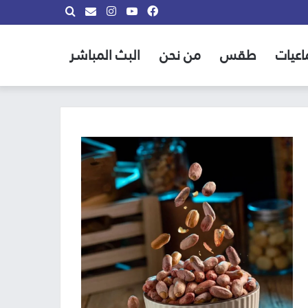
فيسبوك
يوتيوب
انستقرام
بحث
info@almadina.tv
عن
اعيات
طقس
من نحن
البث المباشر