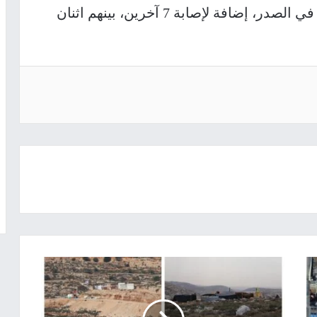
في قرية بيت ريما، عقب إصابته برصاصة في الصدر، إضافة لإصابة 7 آخرين، بينهم اثنان