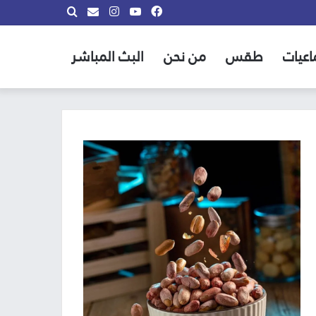
فيسبوك
يوتيوب
انستقرام
بحث
info@almadina.tv
عن
اعيات
طقس
من نحن
البث المباشر