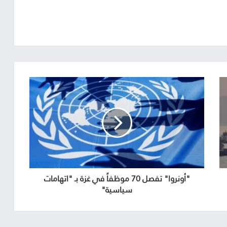
​"أونروا" تفصل 70 موظفاً في غزة بـ "اتهامات
سياسية"