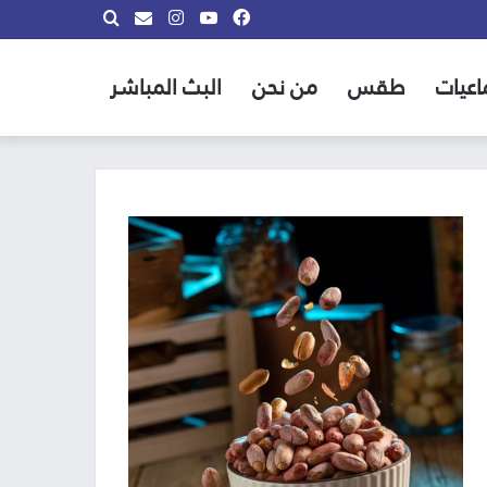
فيسبوك
يوتيوب
انستقرام
بحث
info@almadina.tv
عن
اعيات
طقس
من نحن
البث المباشر