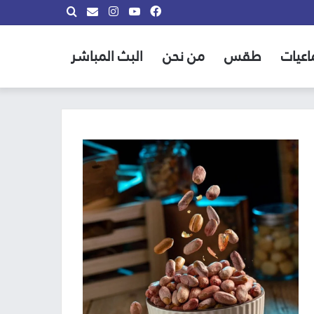
فيسبوك
يوتيوب
انستقرام
بحث
info@almadina.tv
عن
اعيات
طقس
من نحن
البث المباشر