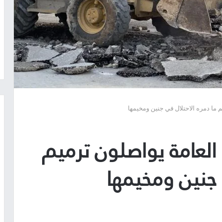
م ما دمره الاحتلال في جنين ومخيمها
العامة يواصلون ترميم
 جنين ومخيمها