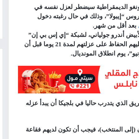
كونغو الديمقراطية سيضطر لعزل نفسه في
الإصابة بفيروس “إيبولا”، وذلك في حال رغبته دخول
بعد أقل من شهر.
أبيض أندرو جولياني، لشبكة “إي إس بي إن”
الرياضية: “أوضحنا الأمر تماما للكونغو: عليهم الحفاظ على عزلتهم لمدة 21 يوما قبل أن
ريق الذي يتدرب حاليا في بلجيكا أن يبدأ عزله
 (إلى المنتخب)، فيجب أن تكون لديهم فقاعة