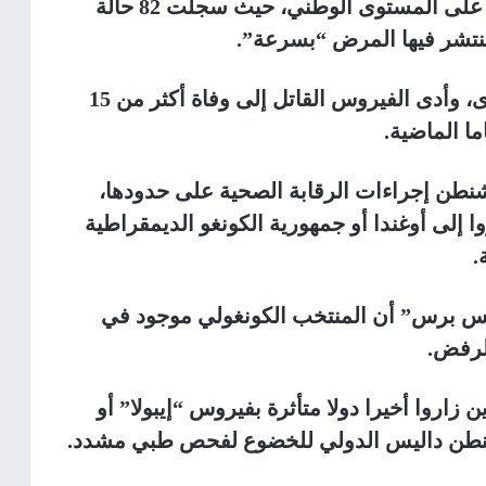
وتعتبر المنظمة خطر الوباء “مرتفعا جدا” على المستوى الوطني، حيث سجلت 82 حالة
ويسبب “إيبولا” حمى نزفية شديدة العدوى، وأدى الفيروس القاتل إلى وفاة أكثر من 15
 الماضية.
نطن إجراءات الرقابة الصحية على حدودها،
 إلى أوغندا أو جمهورية الكونغو الديمقراطية
س برس” أن المنتخب الكونغولي موجود في
الرفض.
زاروا أخيرا دولا متأثرة بفيروس “إيبولا” أو
اشنطن داليس الدولي للخضوع لفحص طبي مشدد.