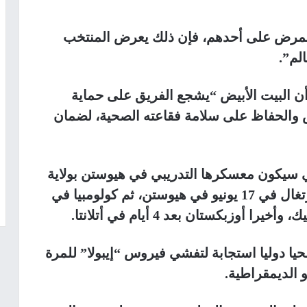
المرض على أحدهم، فإن ذلك يعرض المنتخب
لم”.
ن البيت الأبيض “يشجع الفريق على حماية
 والحفاظ على سلامة فقاعته الصحية، لضمان
ي سيكون معسكرها التدريبي في هيوستن بولاية
تكساس، في المجموعة 11، وستواجه البرتغال في 17 يونيو في هيوستن، ثم كولومبيا في
ا دوليا استجابة لتفشي فيروس “إيبولا” للمرة
الديمقراطية.