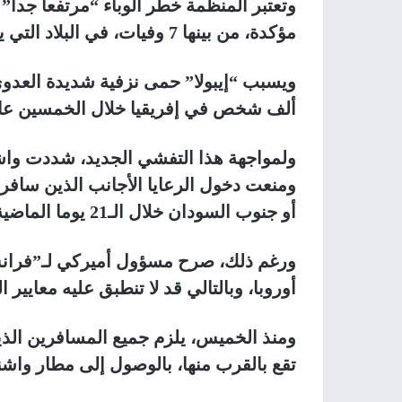
مؤكدة، من بينها 7 وفيات، في البلاد التي ينتشر فيها المرض “بسرعة”.
ألف شخص في إفريقيا خلال الخمسين عاما
ولمواجهة هذا التفشي الجديد، شددت واش
ومنعت دخول الرعايا الأجانب الذين سافروا
أو جنوب السودان خلال الـ21 يوما الماضية.
ورغم ذلك، صرح مسؤول أميركي لـ”فران
أوروبا، وبالتالي قد لا تنطبق عليه معايير 
ومنذ الخميس، يلزم جميع المسافرين الذين 
تقع بالقرب منها، بالوصول إلى مطار و