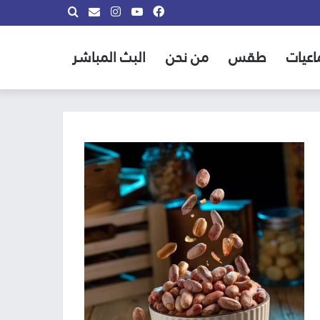
فيسبوك
يوتيوب
انستقرام
بحث
info@almadina.tv
عن
اعيات
طقس
من نحن
البث المباشر