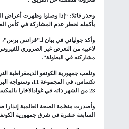
وحذر قائلا: “إذا وصلوا وظهرت أعراض 
بأكمله لخطر عدم المشاركة في كأس العا
وأكد جولياني في بيان لـ”فرانس برس”، أ
لاعبيه من التعرض غير الضروري للفيروس
مشاركته في البطولة”.
وتلعب جمهورية الكونغو الديمقراطية الت
23 من الشهر ذاته في غوادالاخارا بالمكسيك، وأخيرا أوزبكستان بعد 4 أيام في أتلانتا.
وأصدرت منظمة الصحة العالمية إنذارا صحي
السابعة عشرة في شرق جمهورية الكونغو 