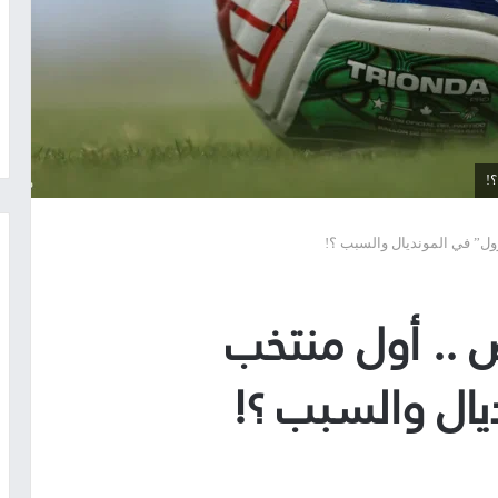
؟!
زول” في المونديال والسبب ؟!
ض .. أول منتخب
ال والسبب ؟!