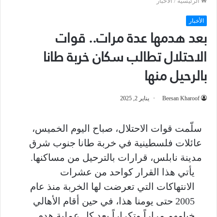
الرئيسية
/
الأخبار
الأخبار
بعد هدمها عدة مرات.. قوات
الاحتلال تطالب سكان خربة طانا
بالرحيل منها
Beesan Kharoof
يناير 2, 2025
سلّمت قوات الاحتلال، صباح اليوم الخميس،
عائلات فلسطينية في خربة طانا ﺟﻨﻮﺏ ﺷﺮﻕ
ﻣﺪﻳﻨﺔ ﻧﺎﺑﻠﺲ، قرارات بالترحيل من مساكنها.
يأتي هذا القرار كواحد من عشرات
الانتهاكات التي تعرضت لها الخربة منذ عام
2005 حتى يومنا هذا، في حين أقام الأهالي
خيامهم مراراً وتكراراً بعد كل عملية هدم