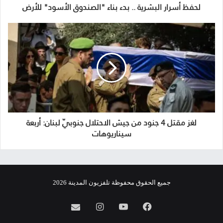
لحفظ أسرار البشرية .. بدء بناء "الصندوق الأسود" للأرض
لغز مقتل 4 جنود من جيش الاحتلال جنوبيّ لبنان: أربعة
سيناريوهات
جميع الحقوق محفوظة تلفزيون المدينة 2026
فيسبوك
يوتيوب
انستقرام
info@almadina.tv