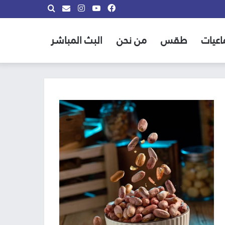
فيسبوك
يوتيوب
انستقرام
بحث
info@almadina.tv
عن
اعيات
طقس
من نحن
البث المباشر