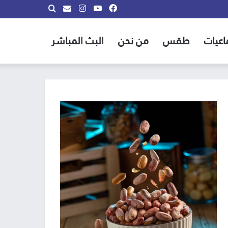
فيسبوك
يوتيوب
انستقرام
بحث
info@almadina.tv
عن
اعيات
طقس
من نحن
البث المباشر