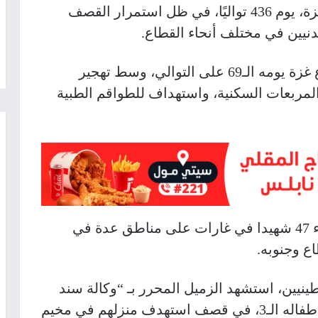
دخلت حرب الإبادة الجماعية على قطاع غزة، يوم 436 تواليًا، في ظل استمرار القصف
نيين في مختلف أنحاء القطاع.
كما دخل العدوان الواسع في شمال قطاع غزة يومه الـ69 على التوالي، وسط تهجير
مربعات السكنية، واستهداف للطواقم الطبية
وأعلنت مصادر طبية، مساء السبت، ارتقاء 47 شهيدا في غارات على مناطق عدة في
يين، استشهد الزميل المحرر بـ “وكالة سند
للأنباء” محمد جبر قريناوي رفقة زوجته وأطفاله الـ3، في قصف استهدف منزلهم في مخيم