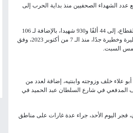
عدد الشهداء الصحفيين منذ بداية الحرب إلى
وارتفعت حصيلة العدوان المستمر على القطاع، إلى 44 ألفًا و930 شهيدا، بالإضافة لـ 106
آلاف و624 مصابًا بجروح متفاوتة؛ بينها خطيرة وخطيرة جدًا، منذ الـ 7 من أكتوبر 2023، وفق
 أمس السبت
.
و علاء خلف وزوجته وابنتيه، إضافة لعدد من
داف المدفعي في شارع السلطان عبد الحميد في
مواطناً وأصيب نحو 30 آخرون، فجر اليوم الأحد، جراء عدة غارات على مناطق