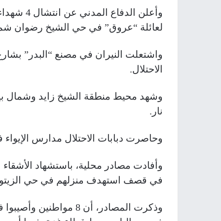
وأعلن الدف
لعائلة “عروق” في حي الشيخ رضوان شما
واشتعلت النيران في مصنع “البدر” بشارع
الاحتلال.
وشهد محيط منطقة الشيخ زايد وشمال بي
نار.
وحاصرت دبابات الاحتلال مدارس الإيواء 
و
أفادت مصادر محلية، باستشهاد الأشقاء 
في قصف استهدف منزلهم في حي الزيتون 
وذكرت المصادر، أن 8 مو