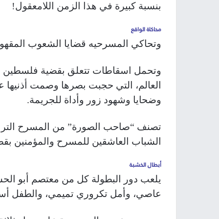
بنسبة كبيرة في هذا الزمن اللامعقول!
محاكاة الواقع
وتحاكي المسرحيه قضايا الشعوب المقهور
وتحمل اسقاطات تتعلق بقضية فلسطين وش
العالم، التي حجبت بصرها وصمت أذنيه
وضحايا وشهود زور وأداة للجريمة.
تصنف “صاحب الصورة” من المسرح التراجي
الشباب العاشقين للمسرح والمؤمنين بقضا
أبطال الخشبة
يلعب دور البطولة كل من معتصم أبو الحسن،
عاصي، وأمل تكروري تميمي، والطفل أسا