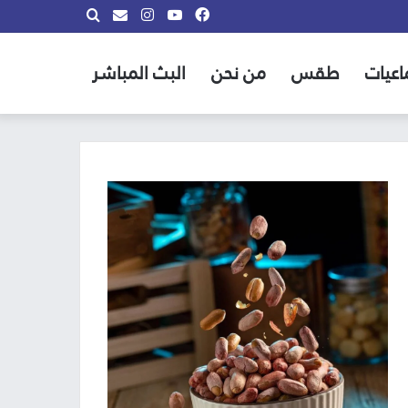
فيسبوك
يوتيوب
انستقرام
بحث
info@almadina.tv
عن
اعيات
طقس
من نحن
البث المباشر