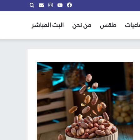
فيسبوك
يوتيوب
انستقرام
بحث
info@almadina.tv
عن
اعيات
طقس
من نحن
البث المباشر