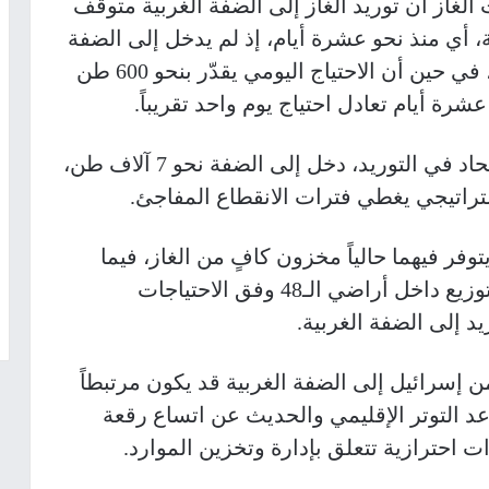
از أن توريد الغاز إلى الضفة الغربية متوقف
 أي منذ نحو عشرة أيام، إذ لم يدخل إلى الضفة
خلال هذه الفترة سوى نحو 600 طن فقط، في حين أن الاحتياج اليومي يقدّر بنحو 600 طن
شرة أيام تعادل احتياج يوم واحد تقريباً.
وتشير النقابة، إلى أنه قبيل هذا التراجع الحاد في التوريد، دخل إلى الضفة نحو 7 آلاف طن،
ستراتيجي يغطي فترات الانقطاع المفاجئ.
فر فيهما حالياً مخزون كافٍ من الغاز، فيما
تقوم محطات التعبئة بإعطاء أولوية في التوزيع داخل أراضي الـ48 وفق الاحتياجات
يد إلى الضفة الغربية.
ن إسرائيل إلى الضفة الغربية قد يكون مرتبطاً
د التوتر الإقليمي والحديث عن اتساع رقعة
ات احترازية تتعلق بإدارة وتخزين الموارد.