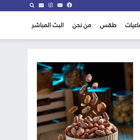
فيسبوك
يوتيوب
انستقرام
بحث
info@almadina.tv
عن
اعيات
طقس
من نحن
البث المباشر