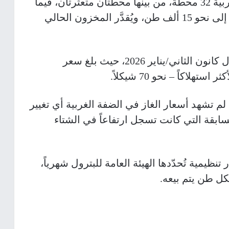
كما يبلغ عدد محطات الغاز في الضفة الغربية 32 محطة، من بينها محطتان متعثرتان، فيما
تصل السعة التخزينية الإجمالية للمحطات إلى نحو 15 ألف طن، ويُقدَّر المخزون الحالي
وحافظت أسعار الغاز على استقرارها خلال كانون الثاني/يناير 2026، حيث بلغ سعر
 تشهد أسعار الغاز في الضفة الغربية أي تغيير
لافاً للسنوات السابقة التي كانت تسجل ارتفاعاً في الشتاء
يمية تُحدّدها الهيئة العامة للبترول شهرياً،
ل طن يتم بيعه.