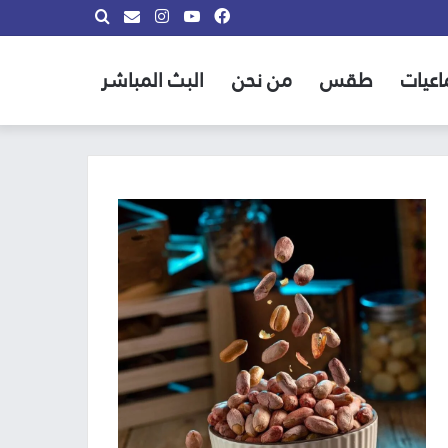
فيسبوك
يوتيوب
انستقرام
بحث
info@almadina.tv
عن
اعيات
طقس
من نحن
البث المباشر