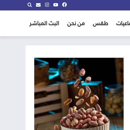
فيسبوك
يوتيوب
انستقرام
بحث
info@almadina.tv
عن
اعيات
طقس
من نحن
البث المباشر