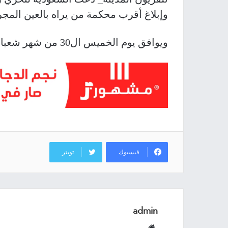
وإبلاغ أقرب محكمة من يراه بالعين المجرد
ويوافق يوم الخميس ال30 من شهر شعبان في التقويم الهجري.
فيسبوك
تويتر
admin
موقع