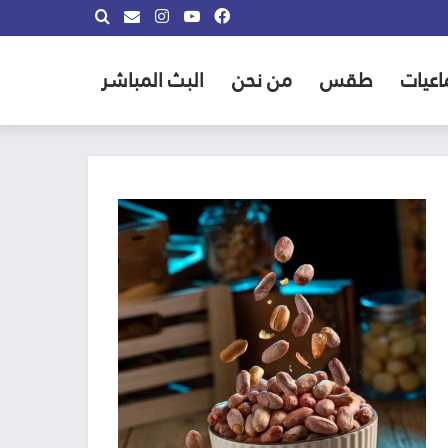
فيسبوك
يوتيوب
انستقرام
بحث
info@almadina.tv
عن
اعيات
طقس
من نحن
البث المباشر