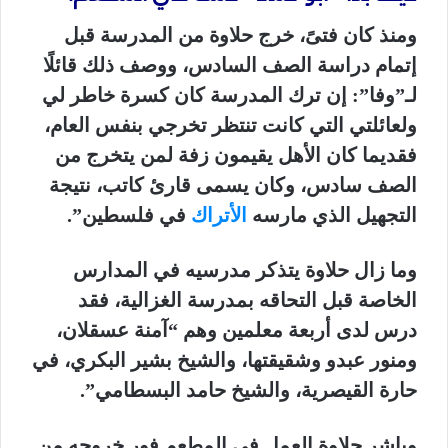
ومنذ كان فتىً، خرج حلاوة من المدرسة قبل
إتمام دراسة الصف السادس، ووصف ذلك قائلًا
لـ”وفا”: إن ترك المدرسة كان كسرة خاطر لي
ولعائلتي التي كانت تنتظر تخرجي بنفس العام،
فقديما كان الأهل يقيمون زفة لمن يتخرج من
الصف سادس، وكان يسمى قارئ كاتب، نتيجة
التجهيل الذي مارسه
الأتراك
في فلسطين”.
وما زال حلاوة يتذكر مدرسيه في المدارس
الخاصة قبل التحاقه بمدرسة الغزالية، فقد
درس لدى أربعة معلمين وهم “آمنة عسقلان،
ومنور عبدو وشقيقتها، والشيخ بشير البكري، في
حارة القيصرية، والشيخ حامد البسطامي”.
وباشر حلاوة العمل في المطعم فور خروجه من