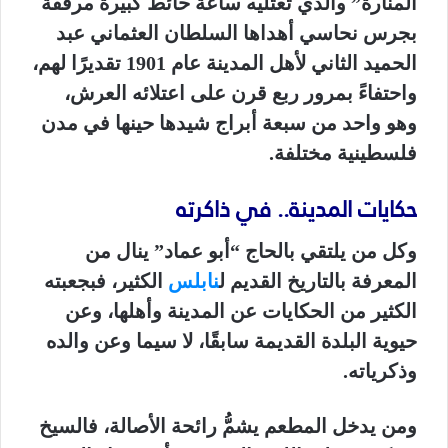
المنارة” والذي تعتليه ساعة حائط كبيرة مرفقة
بجرس نحاسي أهداها السلطان العثماني عبد
الحميد الثاني لأهل المدينة عام 1901 تقديرًا لهم،
واحتفاءً بمرور ربع قرن على اعتلائه العرش،
وهو واحد من سبعة أبراج شيدها حينها في مدن
فلسطينية مختلفة.
حكايات المدينة.. في ذاكرته
وكل من يلتقي بالحاج “أبو عماد” ينال من
المعرفة بالتاريخ القديم ل
نابلس
الكثير، فبجعبته
الكثير من الحكايات عن المدينة وأهلها، وعن
حيوية البلدة القديمة سابقًا، لا سيما وعن والده
وذكرياته.
ومن يدخل المطعم يشمُّ رائحة الأصالة، فالسيخ