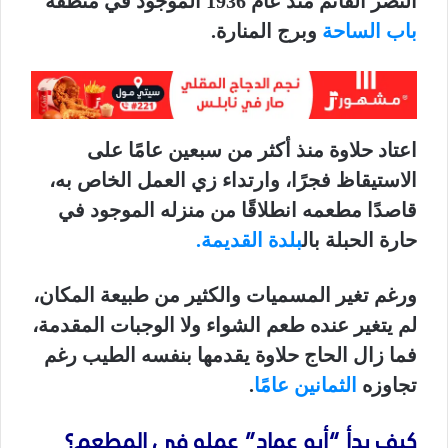
النصر القائم منذ عام 1936 الموجود في منطقة
باب الساحة
وبرج المنارة.
اعتاد حلاوة منذ أكثر من سبعين عامًا على
الاستيقاظ فجرًا، وارتداء زي العمل الخاص به،
قاصدًا مطعمه انطلاقًا من منزله الموجود في
حارة الحبلة بال
بلدة القديمة.
ورغم تغير المسميات والكثير من طبيعة المكان،
لم يتغير عنده طعم الشواء ولا الوجبات المقدمة،
فما زال الحاج حلاوة يقدمها بنفسه الطيب رغم
تجاوزه
الثمانين عامًا
.
كيف بدأ “أبو عماد” عمله في المطعم؟