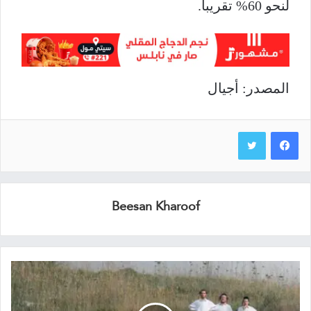
لنحو 60% تقريبا.
المصدر: أجيال
Beesan Kharoof