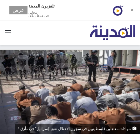
تلفزيون المدينة
عرض
✕
مجانى
في غوغل بلاي
الق
شهادات معتقلين فلسطينيين في سجون الاحتلال تضع "إسرائيل" في مأزق !