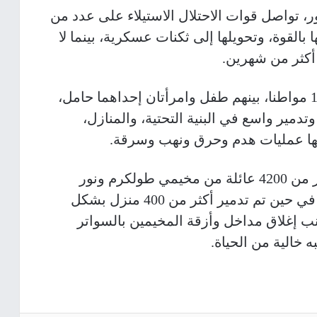
 تواصل قوات الاحتلال الاستيلاء على عدد من
 بالقوة، وتحويلها إلى ثكنات عسكرية، بينما لا
أكثر من شهرين.
وأسفر العدوان المتواصل عن استشهاد 13 مواطنا، بينهم طفل وامرأتان إحداهما حامل،
دمير واسع في البنية التحتية، والمنازل،
لتها عمليات هدم وحرق ونهب وسرقة.
كما أدى التصعيد العسكري إلى تهجير أكثر من 4200 عائلة من مخيمي طولكرم ونور
شمس، تضم ما يزيد عن 25 ألف مواطن، في حين تم تدمير أكثر من 400 منزل بشكل
لى جانب إغلاق مداخل وأزقة المخيمين بالسواتر
 خالية من الحياة.