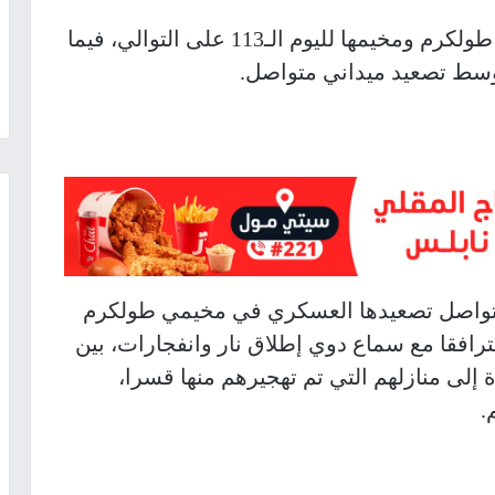
تواصل قوات الاحتلال عدوانها على مدينة طولكرم ومخيمها لليوم الـ113 على التوالي، فيما
ل تواصل تصعيدها العسكري في مخيمي طولكرم
فقا مع سماع دوي إطلاق نار وانفجارات، بين
ة إلى منازلهم التي تم تهجيرهم منها قسرا،
.