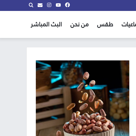
فيسبوك
يوتيوب
انستقرام
بحث
info@almadina.tv
عن
اعيات
طقس
من نحن
البث المباشر