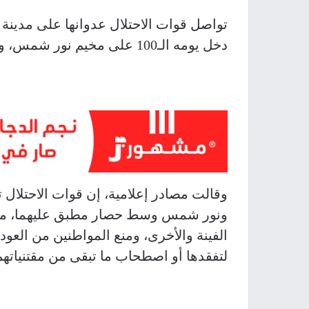
دخل يومه الـ100 على مخيم نور شمس، وسط تصعيد ميداني متواصل.
وقالت مصادر إعلامية، إن قوات الاحتلا
ونور شمس وسط حصار مطبق عليهما، مترا
الفينة والأخرى، ومنع المواطنين من العود
لتفقدها أو اصطحاب ما تبقى من مقتنياتهم