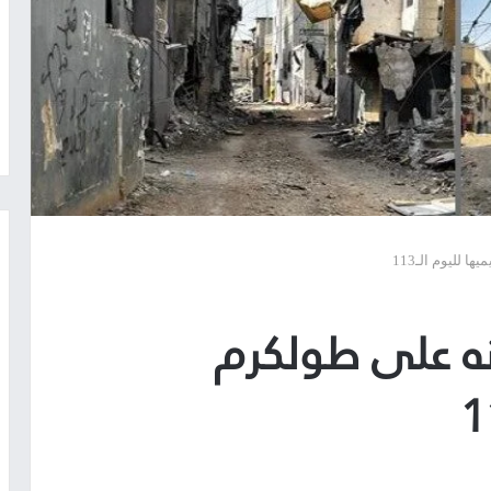
 لليوم الـ113
نه على طولكرم