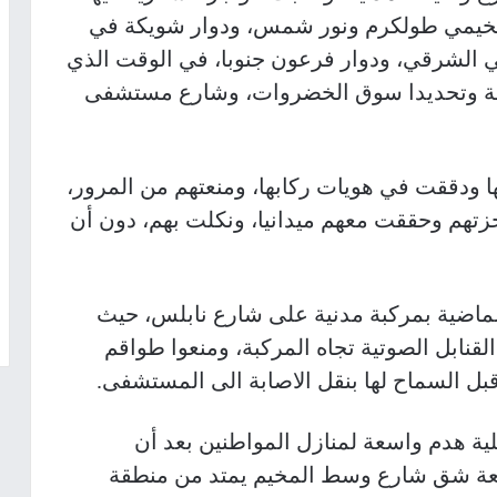
خيمي طولكرم ونور شمس، ودوار شويكة في
 الشرقي، ودوار فرعون جنوبا، في الوقت الذي
دينة وتحديدا سوق الخضروات، وشارع مستشفى
ا ودققت في هويات ركابها، ومنعتهم من المرور،
زتهم وحققت معهم ميدانيا، ونكلت بهم، دون أن
لماضية بمركبة مدنية على شارع نابلس، حيث
القنابل الصوتية تجاه المركبة، ومنعوا طواقم
بل السماح لها بنقل الاصابة الى المستشفى
.
ة هدم واسعة لمنازل المواطنين بعد أن
مخيم، بذريعة شق شارع وسط المخيم يمتد من منطقة