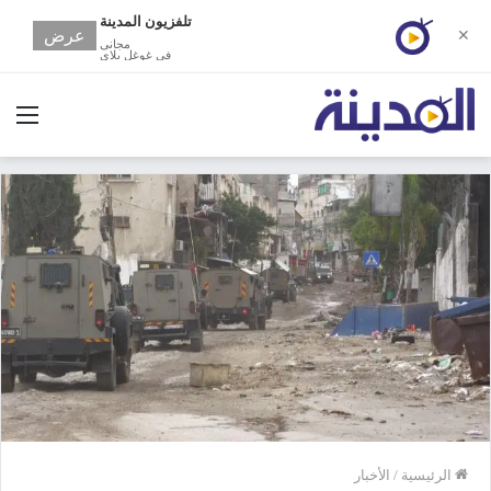
تلفزيون المدينة
عرض
✕
مجانى
في غوغل بلاي
الق
الرئيسية
/
الأخبار