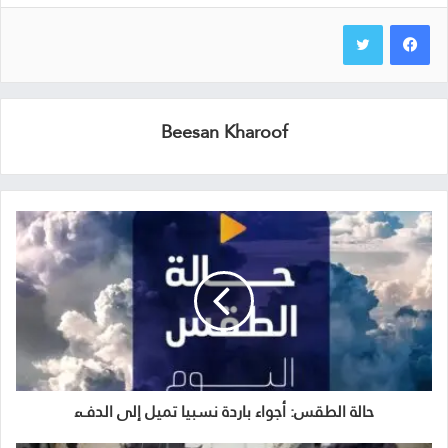
Beesan Kharoof
حالة الطقس: أجواء باردة نسبيا تميل إلى الدفء