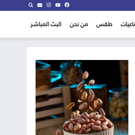
فيسبوك
يوتيوب
انستقرام
بحث
info@almadina.tv
عن
اعيات
طقس
من نحن
البث المباشر