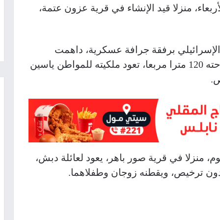
ربعاء، منزلا قيد الإنشاء في قرية عزون عتمة،
 الإسرائيلي برفقة جرافة عسكرية، داهمت
القرية وهدمت منزلا قيد الإنشاء تبلغ مساحته 120 مترا مربعا، تعود ملكيته للمواطن ياسين
.
م، منزلا في قرية صور باهر، يعود لعائلة دبش،