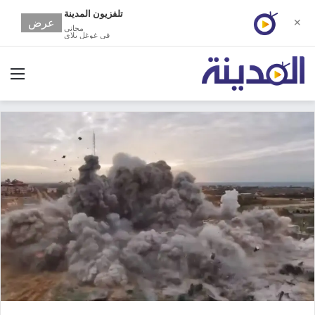
تلفزيون المدينة
عرض
✕
مجانى
في غوغل بلاي
الق