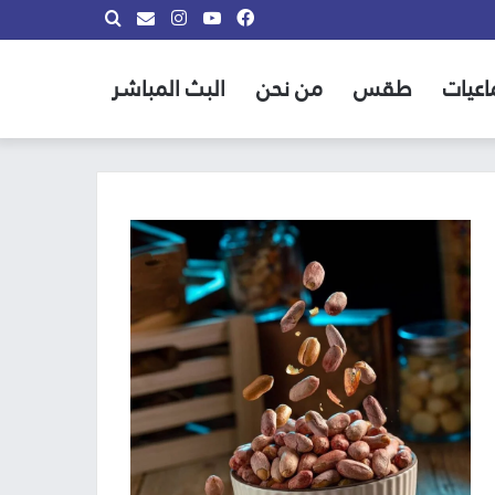
فيسبوك
يوتيوب
انستقرام
بحث
info@almadina.tv
عن
اعيات
طقس
من نحن
البث المباشر