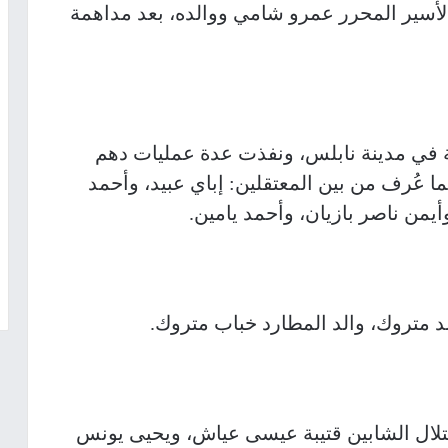
الأسير المحرر عمرو شامي ووالده، بعد مداهمة
مة في مدينة نابلس، ونفذت عدة عمليات دهم
 عُرف من بين المعتقلين: إباي عبيد، وأحمد
يمن ناصر بازيان، وأحمد يامين.
 متروك، والد المطارد خباب متروك.
لال الشابين قتيبة عيسى عياش، ويحيى يونس