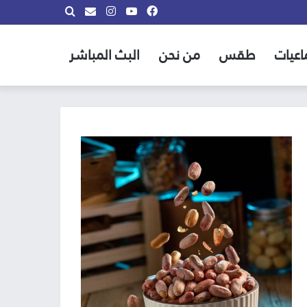
فيسبوك
يوتيوب
انستقرام
بحث
info@almadina.tv
عن
اعيات
طقس
من نحن
البث المباشر