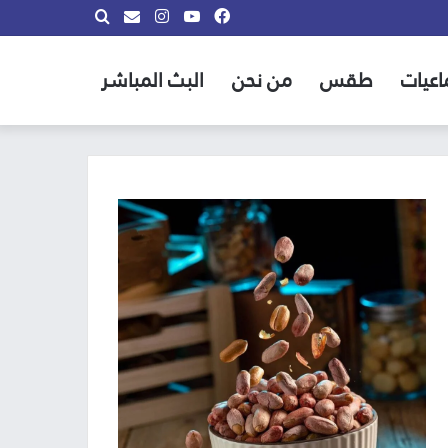
فيسبوك
يوتيوب
انستقرام
بحث
info@almadina.tv
عن
اعيات
طقس
من نحن
البث المباشر