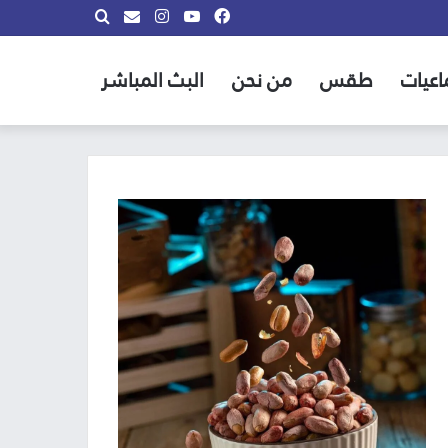
فيسبوك
يوتيوب
انستقرام
بحث
info@almadina.tv
عن
اعيات
طقس
من نحن
البث المباشر