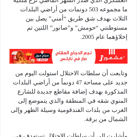
العسكري الذي صدر الشهر الماضي نزع ملكية
ما مجموعه 503 دونمات من أراضي البلدات
الثلاث بهدف شق طريق “أمني” يصل بين
مستوطنتي “حومش” و”صانور” اللتين تم
إخلاؤهما عام 2005.
وتابعت أن سلطات الاحتلال استولت اليوم من
جديد على مساحة 47 دونماً من أراضي البلدات
المذكورة بهدف إضافة مقاطع جديدة للشارع
المنوي شقه في المنطقة والذي يتموضع إلى
الغرب من بلدات الفندقومية وسيلة الظهر وإلى
الشمال من برقة.
وأشارت إلى أن سلطات الاحتلال تستهدف في