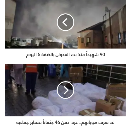
90 شهيداً منذ بدء العدوان بالضفة 5 اليوم
لم تعرف هوياتهم.. غزة: دفن 46 جثماناً بمقابر جماعية