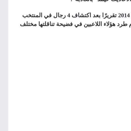
ونشرت صحيفة “تلغراف” البريطانية في 2014 تقريرًا بعد اكتشاف 4 رجال في المنتخب
 طرد هؤلاء اللاعبين في فضيحة تناقلتها مختلف