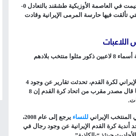
وانتهى الوقت الأصلي من المباراة التي أقيمت في العاصمة الأوزبكية طشقند بالتعادل 0-
لتي تألقت فيها حارسة المرمى الإيرانية وقادت
 اللاعبات
إيرانية أسماء 8 لاعبين ذكور مثلوا منتخب بلادهم
وبعد 8 سنوات من الجدل ورفض الاتحاد الإيراني لكرة القدم، تحدثت تقارير عن وجود 4
ذكور في المنتخب الوطني للسيدات، فيما قال مصدر مقرب من اتحاد كرة القدم إن 8
 المنتخب الإيراني
للنساء
يرجع إلى عام 2008،
ندية كرة القدم الإيرانية عن وجود رجال في
أحاديث حينئذ “بالكاذبة”.