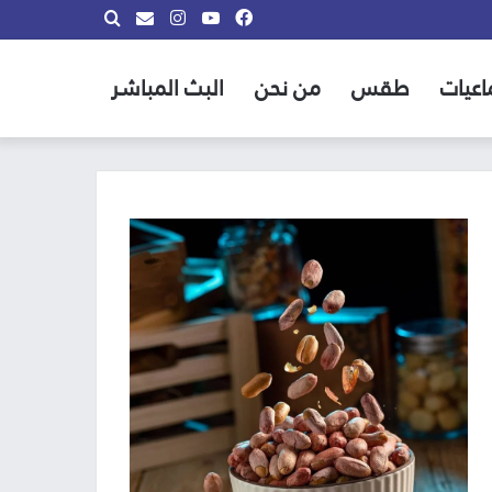
فيسبوك
يوتيوب
انستقرام
بحث
info@almadina.tv
عن
اعيات
طقس
من نحن
البث المباشر