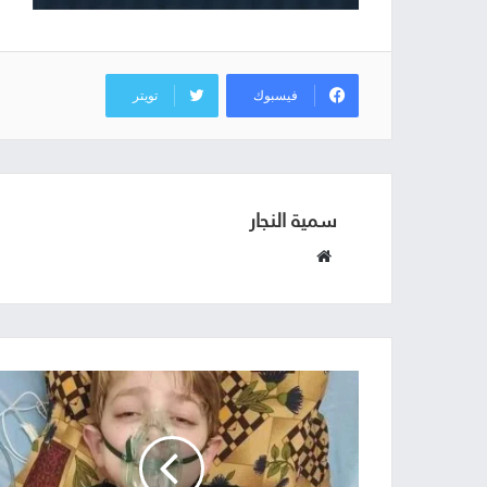
فيسبوك
تويتر
سمية النجار
موقع
الويب