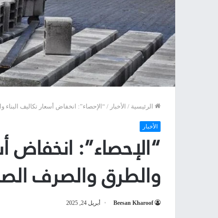
الرئيسية
/
الأخبار
/
“الإحصاء”: انخفاض أسعار تكاليف البناء
الأخبار
“الإحصاء”: انخفاض أسع
والطرق والصرف الص
Beesan Kharoof
أبريل 24, 2025