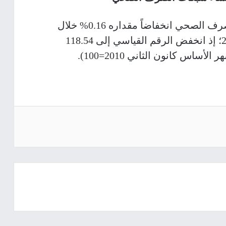
سجلت أسعار تكاليف إنشاء شبكات الصرف الصحي انخفاضاً مقداره 0.16% خلال
شهر آذار 2025 مقارنة بشهر شباط 2025؛ إذ انخفض الرقم القياسي إلى 118.54