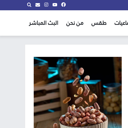
فيسبوك
يوتيوب
انستقرام
بحث
info@almadina.tv
عن
اعيات
طقس
من نحن
البث المباشر