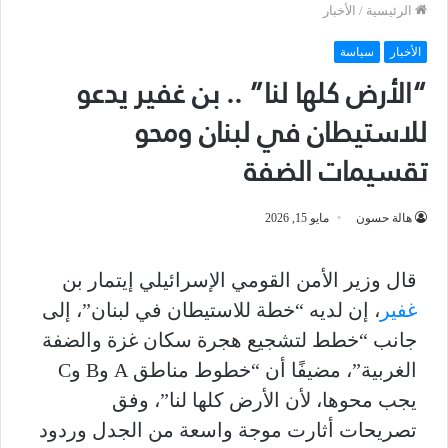
الرئيسية
/
الأخبار
الأخبار
سياسة
“الأرض كلها لنا” .. بن غفير يدعو
للاستيطان في لبنان ومحو
تقسيمات الضفة
هالة حسون
مايو 15, 2026
قال وزير الأمن القومي الإسرائيلي إيتمار بن
غفير
، إن لديه “خطة للاستيطان في لبنان”، إلى
جانب “خطط لتشجيع هجرة سكان غزة والضفة
الغربية”، مضيفًا أن “خطوط مناطق A وB وC
يجب محوها، لأن الأرض كلها لنا”، وفق
تصريحات أثارت موجة واسعة من الجدل وردود