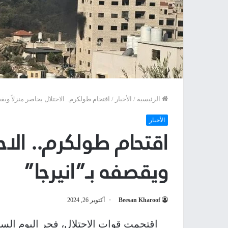
الرئيسية
/
الأخبار
/
اقتحام طولكرم.. الاحتلال يحاصر منزلاً ويق
الأخبار
اقتحام طولكرم.. الاحت
ويقصفه بـ”انيرجا”
Beesan Kharoof
أكتوبر 26, 2024
اقتحمت قوات الاحتلال، فجر اليوم السب