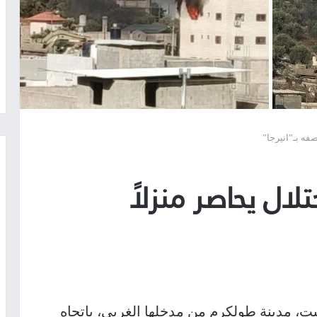
صفه بـ”انيرجا”
لال يحاصر منزلاً
ت، مدينة طولكرم من مدخلها الغربي، باتجاه