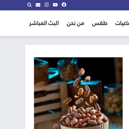
فيسبوك
يوتيوب
انستقرام
بحث
info@almadina.tv
عن
اعيات
طقس
من نحن
البث المباشر