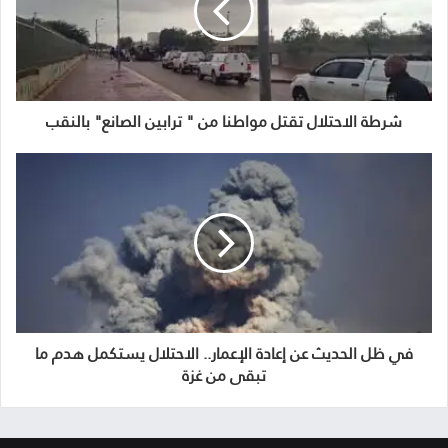
شرطة الاحتلال تقتل مواطنا من " ترابين الصانع" بالنقب
في ظل الحديث عن إعادة الإعمار.. الاحتلال يستكمل هدم ما
تبقى من غزة