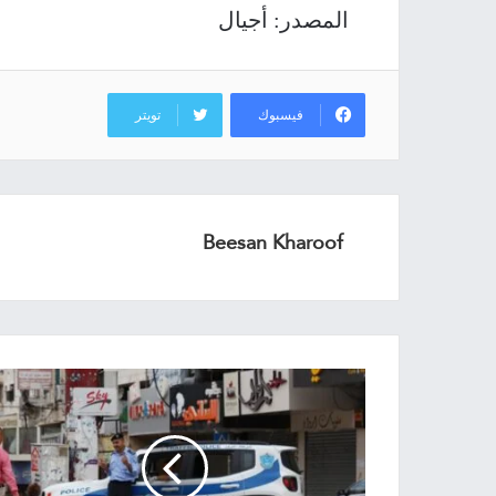
المصدر: أجيال
فيسبوك
تويتر
Beesan Kharoof