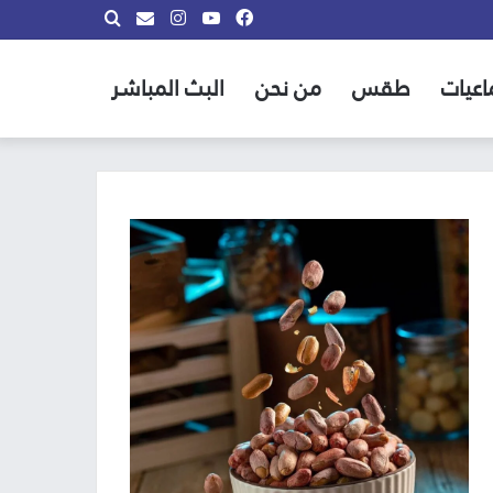
فيسبوك
يوتيوب
انستقرام
بحث
info@almadina.tv
عن
اعيات
طقس
من نحن
البث المباشر