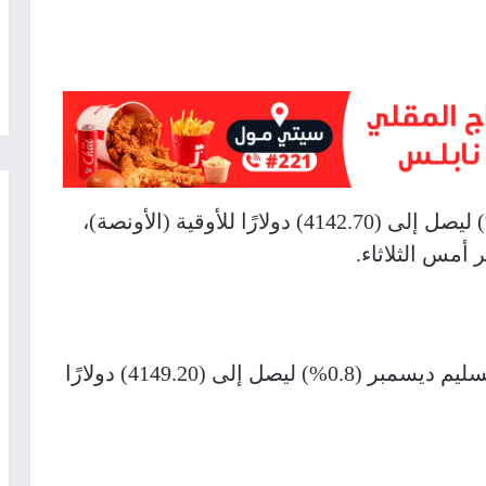
وزاد الذهب في المعاملات الفورية (0.4%) ليصل إلى (4142.70) دولارًا للأوقية (الأونصة)،
وارتفعت العقود الأميركية الآجلة للذهب تسليم ديسمبر (0.8%) ليصل إلى (4149.20) دولارًا