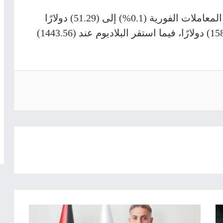
وفي المعادن الأخرى، ارتفعت الفضة في المعاملات الفورية (0.1%) إلى (51.29) دولارًا
للأوقية، وتراجع البلاتين (0.1%) إلى (1583.10) دولارًا، فيما استقر البلاديوم عند (1443.56)