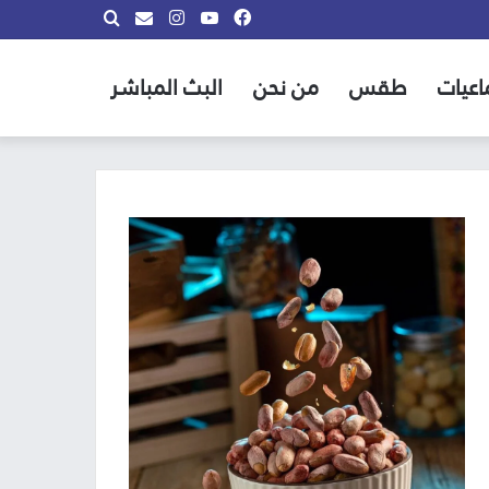
فيسبوك
يوتيوب
انستقرام
بحث
info@almadina.tv
عن
اعيات
طقس
من نحن
البث المباشر