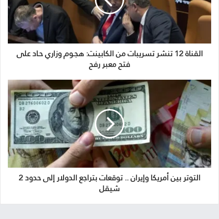
القناة 12 تنشر تسريبات من الكابينت: هجـوم وزاري حـاد على
فتح معبر رفح
التوتر بين أمريكا وإيران .. توقعات بتراجع الدولار إلى حدود 2
شيقل