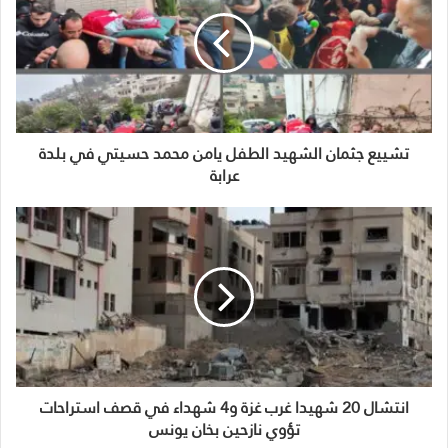
تشييع جثمان الشهيد الطفل يامن محمد حسيتي في بلدة
عرابة
انتشال 20 شهيدا غرب غزة و4 شهداء في قصف استراحات
تؤوي نازحين بخان يونس