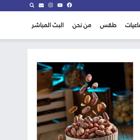
فيسبوك
يوتيوب
انستقرام
بحث
info@almadina.tv
عن
اعيات
طقس
من نحن
البث المباشر