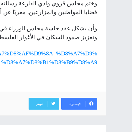
وختم مجلس قروي وادي الفارعة رسالته ب
قضايا المواطنين والمزارعين، معربًا عن 
وأن يشكل عقد جلسة مجلس الوزراء في ال
وتعزيز صمود السكان في الأغوار الفلسطي
88%D8%A7%D8%AF%D9%8A_%D8%A7%D9%
1%D8%A7%D8%B1%D8%B9%D8%A9
فيسبوك
تويتر