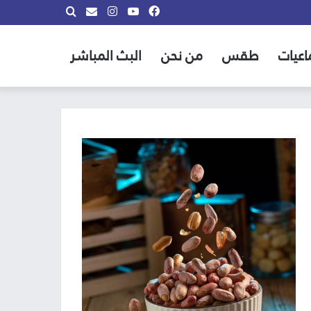
فيسبوك
يوتيوب
انستقرام
بحث
info@almadina.tv
عن
اعيات
طقس
من نحن
البث المباشر