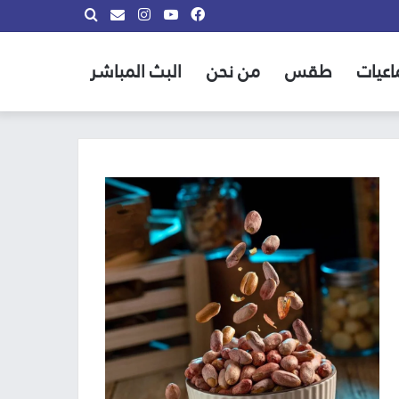
فيسبوك
يوتيوب
انستقرام
بحث
info@almadina.tv
عن
اعيات
طقس
من نحن
البث المباشر