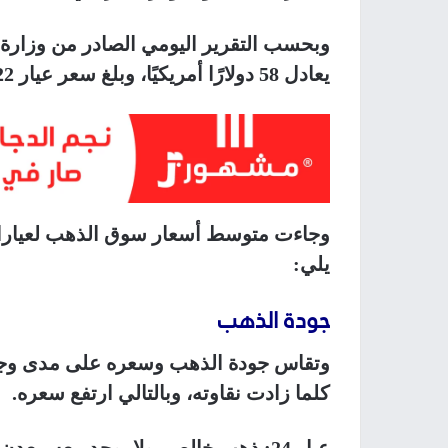
يعادل 58 دولارًا أمريكيًا، وبلغ سعر عيار 22، 176 شيكلًا، أيّ ما يعادل 54 دولارًا أمريكيًا.
يلي:
جودة الذهب
وتقاس جودة الذهب وسعره على مدى وجود 
كلما زادت نقاوته، وبالتالي ارتفع سعره.
عيار 24: ذهب خالص، ولا يوجد معه معدن آخر.